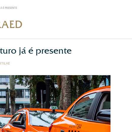
JÁ É PRESENTE
RAED
turo já é presente
TILHE