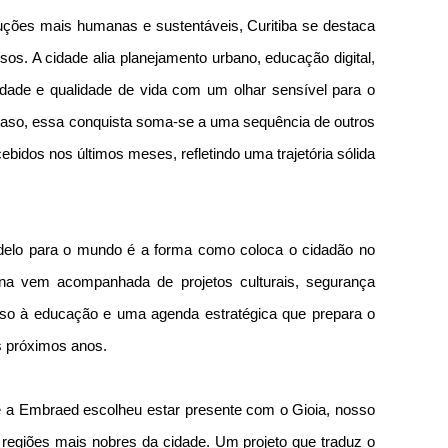
ões mais humanas e sustentáveis, Curitiba se destaca 
os. A cidade alia planejamento urbano, educação digital, 
lidade e qualidade de vida com um olhar sensível para o 
caso, essa conquista soma-se a uma sequência de outros 
ebidos nos últimos meses, refletindo uma trajetória sólida 
delo para o mundo é a forma como coloca o cidadão no 
ana vem acompanhada de projetos culturais, segurança 
esso à educação e uma agenda estratégica que prepara o 
s próximos anos.
e a Embraed escolheu estar presente com o Gioia, nosso 
giões mais nobres da cidade. Um projeto que traduz o 