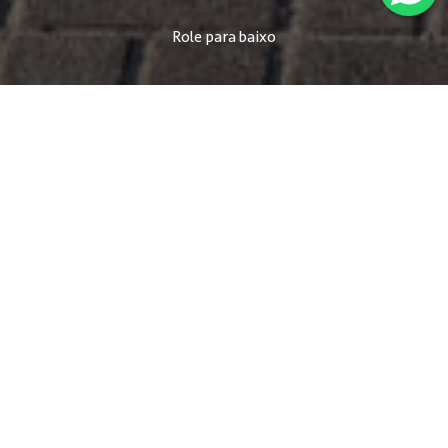
Role para baixo
EMBRAED
/
ITAPEMA
Itapema
A cidade
Localizada na Costa Verde Esmeralda, Itapema é
famosa pelas suas belas praias de águas mornas
e cristalinas e suas areais finas. É um dos destinos