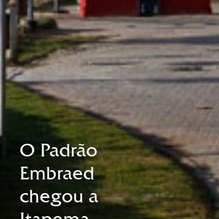
O Padrão
Embraed
chegou a
Itapema