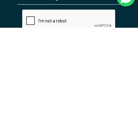
ENVIAR
INSTITUCIONAL
EMPREENDIMENTOS
TRABALHE CONOSCO
CONTATO
SIGA A EMBRAED