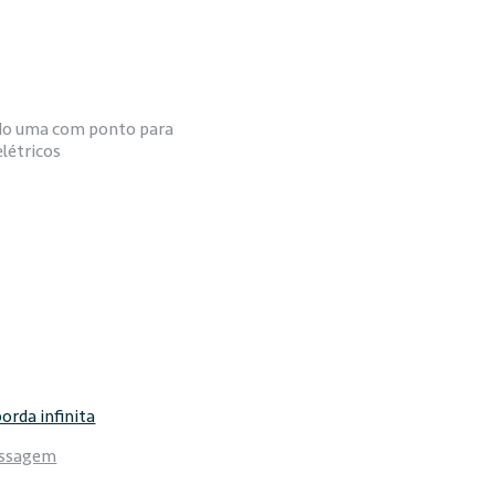
do uma com ponto para
létricos
borda infinita
assagem