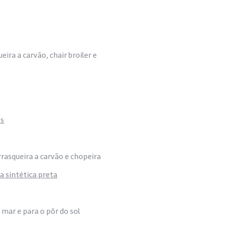
eira a carvão, chair broiler e
 e hidromassagem
os
asqueira a carvão e chopeira
a sintética preta
 mar e para o pôr do sol