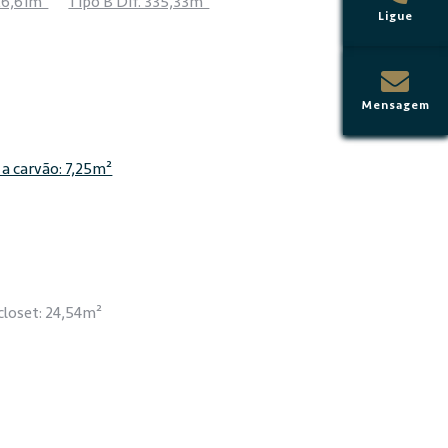
26,61m²
Tipo B Dif. 335,33m²
Ligue
Mensagem
a carvão: 7,25m²
closet: 24,54m²