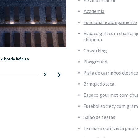
Piscina infantil
Academia
Funcional e alongamento
Espaço grill com churrasqu
chopeira
Coworking
 e borda infinita
Espelho d'água
Playground
Pista de carrinhos elétric
Brinquedoteca
Espaço gourmet com churr
Futebol society com gram
Salão de festas
Terrazza com vista para o