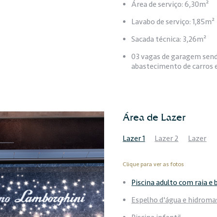
Área de serviço: 6,30m²
Lavabo de serviço: 1,85m²
Sacada técnica: 3,26m²
03 vagas de garagem sen
abastecimento de carros e
Área de Lazer
Lazer 1
Lazer 2
Lazer
Clique para ver as fotos
Piscina adulto com raia e 
Espelho d'água e hidrom