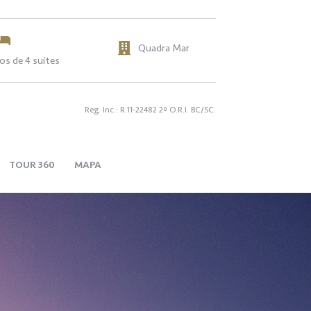
Quadra Mar
s de 4 suítes
Reg. Inc.: R.11-22482 2º O.R.I. BC/SC.
TOUR 360
MAPA