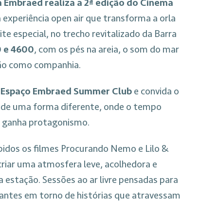
a Embraed realiza a 2ª edição do Cinema
 experiência open air que transforma a orla
te especial, no trecho revitalizado da Barra
0 e 4600
, com os pés na areia, o som do mar
rão como companhia.
o
Espaço Embraed Summer Club
e convida o
a de uma forma diferente, onde o tempo
o ganha protagonismo.
bidos os filmes Procurando Nemo e Lilo &
 criar uma atmosfera leve, acolhedora e
a estação. Sessões ao ar livre pensadas para
tantes em torno de histórias que atravessam