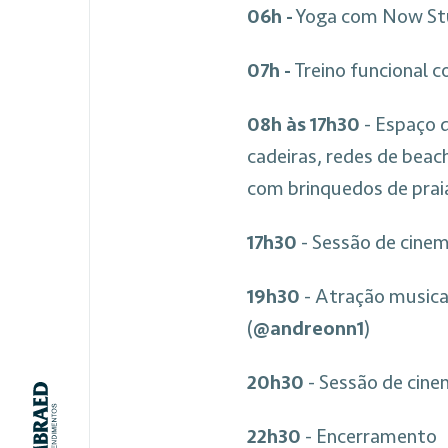
06h -
Yoga com Now Stu
07h -
Treino funcional c
08h às 17h30
- Espaço d
cadeiras, redes de beach
com brinquedos de prai
17h30
- Sessão de cinem
19h30
- Atração musica
(
@andreonn1
)
20h30
- Sessão de cinem
22h30
- Encerramento