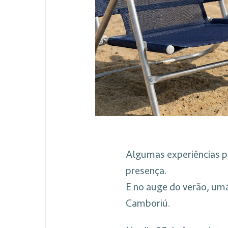
Algumas experiências pe
presença.
E no auge do verão, uma
Camboriú.