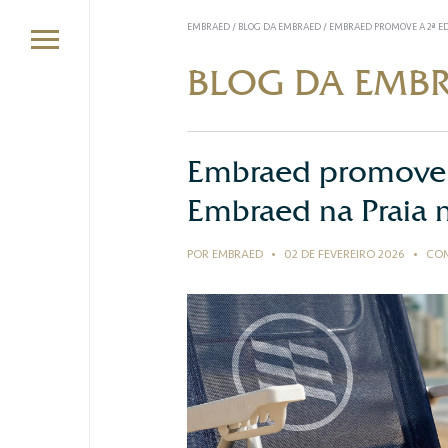
EMBRAED
/
BLOG DA EMBRAED
/
EMBRAED PROMOVE A 2ª ED
BLOG DA EMB
Embraed promove 
Embraed na Praia n
POR EMBRAED
•
02 DE FEVEREIRO 2026
•
COM