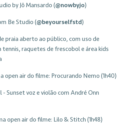
dio by Jô Mansardo (
@nowbyjo
)
om Be Studio (
@beyourselfstd
)
e praia aberto ao público, com uso de
 tennis, raquetes de frescobol e área kids
a
a open air do filme: Procurando Nemo (1h40)
l - Sunset voz e violão com André Onn
a open air do filme: Lilo & Stitch (1h48)