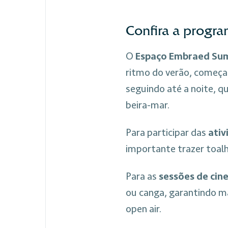
Confira a progr
O
Espaço Embraed Su
ritmo do verão, começ
seguindo até a noite, 
beira-mar.
Para participar das
ativ
importante trazer toal
Para as
sessões de cin
ou canga, garantindo ma
open air.