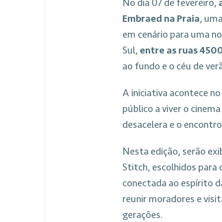
No dia 07 de fevereiro,
Embraed na Praia
, uma
em cenário para uma noi
Sul,
entre as ruas 450
ao fundo e o céu de ve
A iniciativa acontece n
público a viver o cinem
desacelera e o encontr
Nesta edição, serão exi
Stitch, escolhidos para
conectada ao espírito d
reunir moradores e visi
gerações.