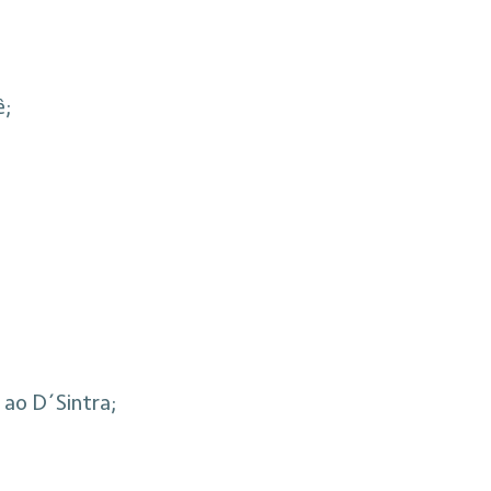
ê;
 ao D´Sintra;