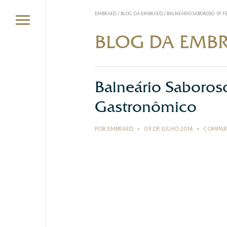
EMBRAED
/
BLOG DA EMBRAED
/
BALNEÁRIO SABOROSO: 5º 
BLOG DA EMB
Balneário Saboroso
Gastronômico
POR EMBRAED
•
09 DE JULHO 2014
•
COMPAR